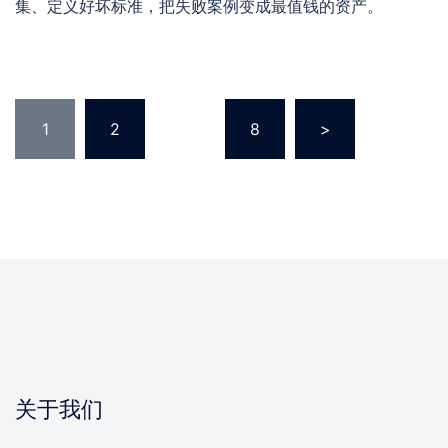
集、定义好坏标准，把失败案例变成最值钱的资产。
文
1
2
…
8
>
章
分
页
关于我们