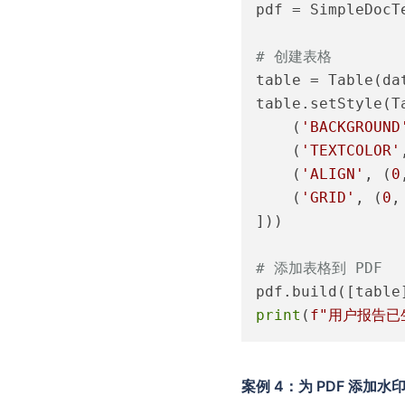
pdf = SimpleDocT
# 创建表格
table = Table(dat
table.setStyle(Ta
    (
'BACKGROUND
    (
'TEXTCOLOR'
    (
'ALIGN'
, (
0
    (
'GRID'
, (
0
,
]))

# 添加表格到 PDF
print
(
f"用户报告已
案例 4：为 PDF 添加水