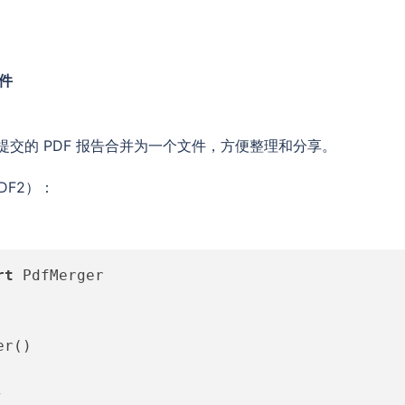
文件
交的 PDF 报告合并为一个文件，方便整理和分享。
DF2）：
rt
 PdfMerger

r()

件