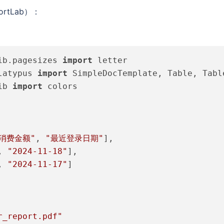
rtLab）：
ib.pagesizes 
import
latypus 
import
ib 
import
 colors

"消费金额"
, 
"最近登录日期"
],

, 
"2024-11-18"
],

, 
"2024-11-17"
]

r_report.pdf"