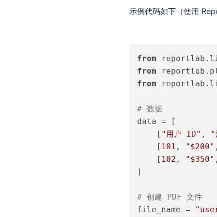
示例代码如下（使用 Repo
from
 reportlab.l
from
 reportlab.p
from
 reportlab.l
# 数据
data = [

    [
"用户 ID"
, 
    [
101
, 
"$200"
    [
102
, 
"$350"
]

# 创建 PDF 文件
file_name = 
"use