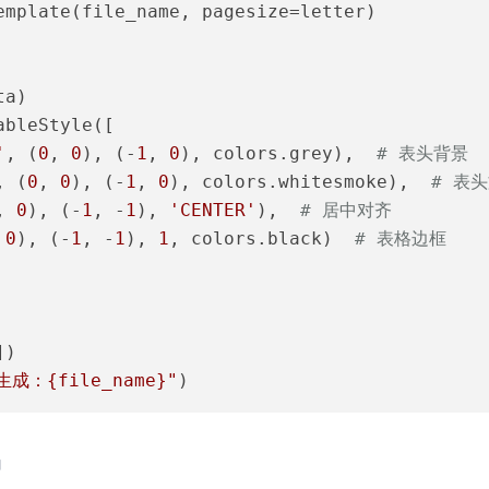
emplate(file_name, pagesize=letter)

a)

bleStyle([

'
, (
0
, 
0
), (-
1
, 
0
), colors.grey),  
# 表头背景
, (
0
, 
0
), (-
1
, 
0
), colors.whitesmoke),  
# 表
, 
0
), (-
1
, -
1
), 
'CENTER'
),  
# 居中对齐
 
0
), (-
1
, -
1
), 
1
, colors.black)  
# 表格边框
生成：
{file_name}
"
)
印