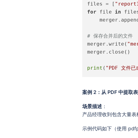
files = [
"report
for
 file 
in
 files
    merger.append
# 保存合并后的文件
merger.write(
"me
merger.close()

print
(
"PDF 文件已成
案例 2：从 PDF 中提取
场景描述
：
产品经理收到包含大量表格
示例代码如下（使用 pdfp